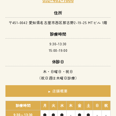
住所
〒451-0042 愛知県名古屋市西区那古野2-19-25 MTビル 1階
診療時間
9:30-13:30
15:00-19:00
休診日
木・日曜日・祝日
（祝日週は木曜日診療）
店舗概要
診療時間
月
火
水
木
金
土
日
祝
9:30～13:30
●
●
●
-
●
●
-
-