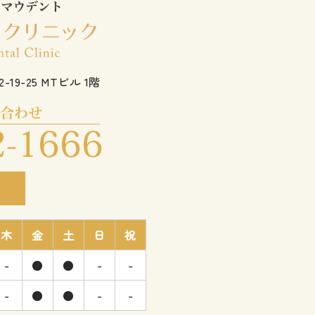
19-25 MTビル 1階
要
木
金
土
日
祝
-
●
●
-
-
-
●
●
-
-